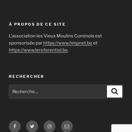
À PROPOS DE CE SITE
L’association les Vieux Moulins Cominois est
sponsorisée par
https://www.hmpnet.be
et
https://www.lereferentiel.be
.
RECHERCHER
Recherche
Recher
pour
:
Facebook
Twitter
Instagram
E-
mail