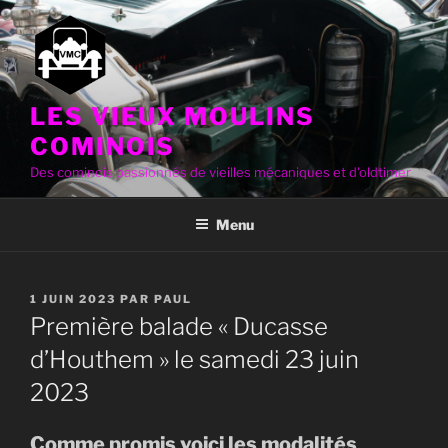
Aller
au
contenu
principal
LES VIEUX MOULINS
COMINOIS
Des cominois passionnés de vieilles mécaniques et d'oldtimer
Menu
PUBLIÉ
1 JUIN 2023
PAR
PAUL
LE
Première balade « Ducasse
d’Houthem » le samedi 23 juin
2023
Comme promis voici les modalités