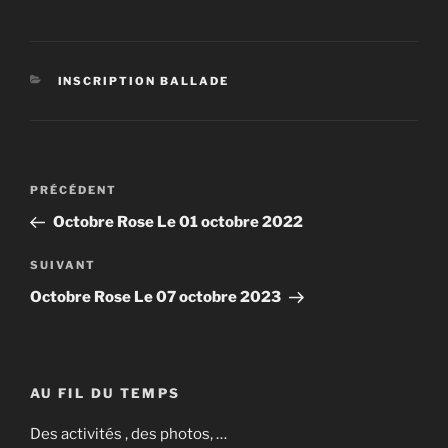
CATÉGORIES
INSCRIPTION BALLADE
Navigation
Article
PRÉCÉDENT
de
précédent
Octobre Rose Le 01 octobre 2022
l’article
Article
SUIVANT
suivant
Octobre Rose Le 07 octobre 2023
AU FIL DU TEMPS
Des activités , des photos, …