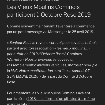
12 SEPTEMBRE 2019
PAR
PAUL
LE
Les Vieux Moulins Cominois
participent à Octobre Rose 2019
Comme souvent maintenant, l’aventure a commencé
par un petit message via Messenger, le 25 avril 2019.
«
Bonjour Paul. Je reviens vers toi pour savoir si tu étais
partant avec ton association « les vieux moulins… »
pour l’édition 2019 d’Octobre Rose à Comines-
Warneton. Nous prévoyons à nouveau un
rassemblement d’anciens véhicules, motos et pin-up à
la MJC. Notre manifestation aura lieu le samedi 07
SEPTEMBRE 2019.
» de la part du Comité d’Octobre
Rose.
Pour mémoire les Vieux Moulins Cominois avaient
participé en
2018 sous forme d’un pit-stop à la même
manifestation
.