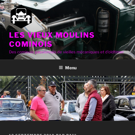
Aller
au
contenu
principal
LES VIEUX MOULINS
COMINOIS
Des cominois passionnés de vieilles mécaniques et d'oldtimer
Menu
PUBLIÉ