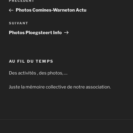
Article
PRÉCÉDENT
de
précédent
Photos Comines-Warneton Actu
l’article
Article
SUIVANT
suivant
Photos Ploegsteert Info
AU FIL DU TEMPS
Des activités , des photos, …
Juste la mémoire collective de notre association.