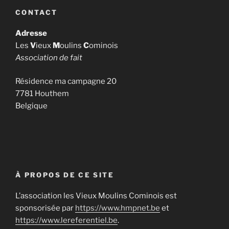
CONTACT
Adresse
Les
V
ieux
M
oulins
C
ominois
Association de fait
Résidence ma campagne 20
7781 Houthem
Belgique
À PROPOS DE CE SITE
L’association les Vieux Moulins Cominois est
sponsorisée par
https://www.hmpnet.be
et
https://www.lereferentiel.be
.